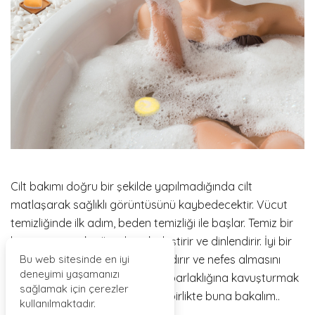
Cilt bakımı doğru bir şekilde yapılmadığında cilt
matlaşarak sağlıklı görüntüsünü kaybedecektir. Vücut
temizliğinde ilk adım, beden temizliği ile başlar. Temiz bir
banyo yapmak, vücudu sakinleştirir ve dinlendirir. İyi bir
banyo, ciltteki kan akışını hızlandırır ve nefes almasını
Bu web sitesinde en iyi
deneyimi yaşamanızı
sağlar Peki, matlaşan cildi eski parlaklığına kavuşturmak
sağlamak için çerezler
için ne yapılması gerekir? Gelin birlikte buna bakalım..
kullanılmaktadır.