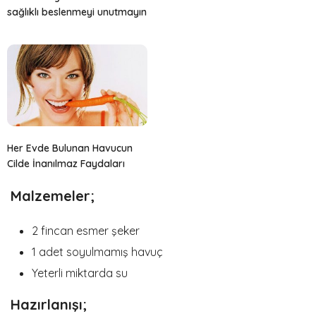
sağlıklı beslenmeyi unutmayın
Her Evde Bulunan Havucun
Cilde İnanılmaz Faydaları
Malzemeler;
2 fincan esmer şeker
1 adet soyulmamış havuç
Yeterli miktarda su
Hazırlanışı;