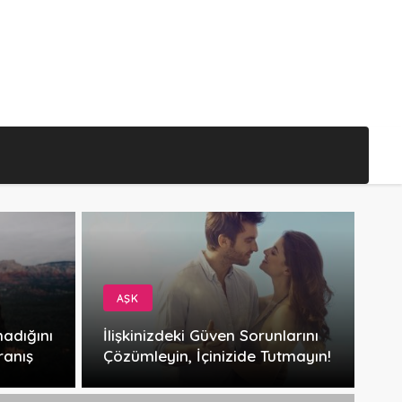
AŞK
madığını
İlişkinizdeki Güven Sorunlarını
ranış
Çözümleyin, İçinizide Tutmayın!