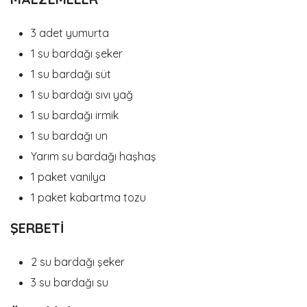
3 adet yumurta
1 su bardağı şeker
1 su bardağı süt
1 su bardağı sıvı yağ
1 su bardağı irmik
1 su bardağı un
Yarım su bardağı haşhaş
1 paket vanilya
1 paket kabartma tozu
ŞERBETİ
2 su bardağı şeker
3 su bardağı su