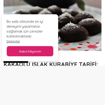
Bu web sitesinde en iyi
deneyimi yaşamanızı
sağlamak için çerezler
kullanılmaktadır.
Detaylar
Kabul Ediyorum
PAYLAŞ
KAKAOLU ISLAK KURABİYE TARİFİ:
MALZEMELER
HAMURU
Yarım paket margarin veya 125 gram tereyağ