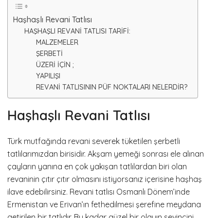
Haşhaşlı Revani Tatlısı
HAŞHAŞLI REVANİ TATLISI TARİFİ:
MALZEMELER
ŞERBETİ
ÜZERİ İÇİN ;
YAPILIŞI
REVANİ TATLISININ PÜF NOKTALARI NELERDİR?
Haşhaşlı Revani Tatlısı
Türk mutfağında revani severek tüketilen şerbetli
tatlılarımızdan birisidir. Akşam yemeği sonrası ele alınan
çayların yanına en çok yakışan tatlılardan biri olan
revaninin çıtır çıtır olmasını istiyorsanız içerisine haşhaş
ilave edebilirsiniz. Revani tatlısı Osmanlı Dönem’inde
Ermenistan ve Erivan’ın fethedilmesi şerefine meydana
getirilen bir tatlıdır. Bu kadar güzel bir olayın sevincini