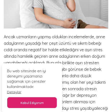
Ancak uzmanların yapmış oldukları incelemelerde, anne
adaylarının yaşadığı her çeşit üzüntü ve sıkıntı bebeği
ciddi oranda negatif bir halde etkilediğini ve aşırı stres
altında hamilelik geçiren anne adaylarının erken doğum
yapabileceği açıklandı. Bununla birlikte aşırı stresten
dolayı hamilelik normal gidiyor gibi görünse de bebek
Bu web sitesinde en iyi
doğduğunda kilosu normale oranla daha düşük
deneyimi yaşamanızı
sağlamak için çerezler
olabileceği de bildirilmiştir. Yaşanmış olan her şeyi takıntı
kullanılmaktadır.
haline getiren kişilerde hamilelikten sonrada stresin
Detaylar
devam edeceğinden bu vaziyet ağır bir depresyon
şeklinde ilerleyebilir. Bu nedenle önlem alınması için
Kabul Ediyorum
hamilelikte olabildiğince anne adayı stres yaşabyaileceği
PAYLAŞ