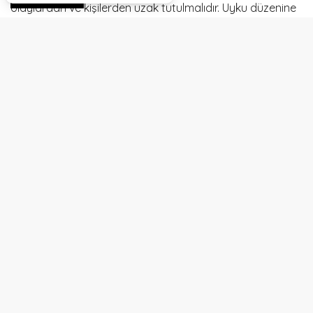
olaylardan ve kişilerden uzak tutulmalıdır. Uyku düzenine
dikkat edilerek, düzenli beslenilmelidir.
Doğumla alakalı ciddi endişeler ve korku yaşanıyorsa
hekiminize danışıp sıkıntı çözülmeye çalışılmalıdır. Bu da
işe yaramıyor ise anne adayı ve bebek sağlığı için
psikiyatrist desteği alarak gebelikte stresi en aza indirip
sağlıklı bir şekilde bu sürecin tamamlanması
sağlanmalıdır.
SENDE YORUM YAP
E-posta adresiniz yayınlanmayacak.
Gerekli alanlar
*
ile
işaretlenmişlerdir
Yorumunuz