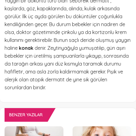
Yaygın bir döküntü türü olan ‘seboreik dermatit’,
kaşlarda, göz, kapaklarında, alında, kulak arkasında
görülür. İlk üç ayda görülen bu döküntüler çoğunlukla
kendiliğinden geçer. Bu durum bebekler için nadiren de
olsa, doktor gözetiminde çinkolu ya da kortizonlu krem
kullanımı gerektirebilir. Bunun saçlı deride oluşmuş yaygın
haline
konak
denir. Zeytinyağıyla yumuşatılıp, gün aşırı
bebekler için üretilmiş şampuanlarla yıkayıp, sonrasında
da tarağın arkası yani düz kısmıyla taramak durumu
hafifletir, ama asla zorla kaldırmamak gerekir. Pişik ve
alerjik olan atopik dermatit de yine sık görülen
sorunlardan biridir.
BENZER YAZILAR