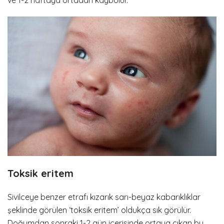
ve 1-2 haftaya ortadan kaybolur.
Toksik eritem
Sivilceye benzer etrafı kızarık sarı-beyaz kabarıklıklar
şeklinde görülen ‘toksik eritem’ oldukça sık görülür.
Doğumdan sonraki 1-2 gün içerisinde ortaya çıkan bu