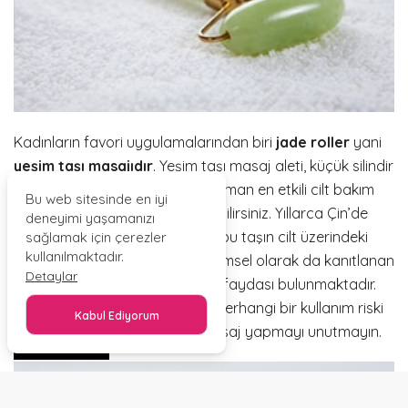
Kadınların favori uygulamalarından biri
jade roller
yani
yeşim taşı masajıdır
. Yeşim taşı masaj aleti, küçük silindir
şeklindedir.Düzenli kullanıldığı zaman en etkili cilt bakım
Bu web sitesinde en iyi
aletlerinden biri olduğunu görebilirsiniz. Yıllarca Çin’de
deneyimi yaşamanızı
ağrıları azaltmak için kullanılan bu taşın cilt üzerindeki
sağlamak için çerezler
kullanılmaktadır.
etkilerini sizler için araştırdık. Bilimsel olarak da kanıtlanan
Detaylar
bu masajın cilt üzerinde sayısız faydası bulunmaktadır.
Doğal taşlı masaj silindirlerinin herhangi bir kullanım riski
Kabul Ediyorum
bulunmuyor. Boynunuza da masaj yapmayı unutmayın.
PAYLAŞ