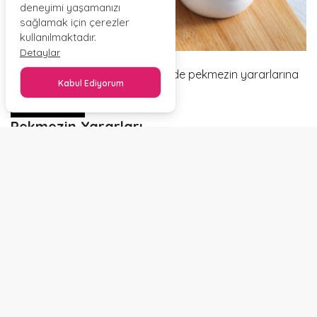
deneyimi yaşamanızı
sağlamak için çerezler
kullanılmaktadır.
Detaylar
Hep beraber daha ayrıntılı şekilde pekmezin yararlarına
Kabul Ediyorum
göz atalım..
PAYLAŞ
Pekmezin Yararları
–
Sindirimden kaynaklı rahatsızlıklar için doğal bir ilaçtır.
Sindirim fonksiyonlarını artırır. Mide asidini düzene
sokar.Bağırsak florasını düzenler.
–
Karaciğer ve akciğer için olmazsa olmazdır.
Antibakteriyel özelliğe sahiptir. Ciğerlerin derinlenmesine
temizlemeye yardımcı olur.
–
Potasyum, kalsiyum, magnezyum ve bakır açısından