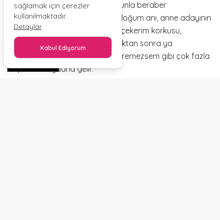
çok gerilmesine sebep olur. Bununla beraber
sağlamak için çerezler
kullanılmaktadır.
çevrelerindeki kişilerin anlattığı doğum anı, anne adayının
Detaylar
normal doğumda çok fazla acı çekerim korkusu,
sezaryen doğumda ise bayıltıldıktan sonra ya
Kabul Ediyorum
uyanamazsam, ya bebeğimi göremezsem gibi çok fazla
PAYLAŞ
düşünce meydana gelir.
Günümüzde fazlasıyla gelişmiş olan tıp ve uzman
doktorlarımız sayesinde artık birçok ölümcül hastalığın
bile tedavisi bulunmuşken doğumda oluşabilecek
komplikasyonlara karşıda önlemler alınmıştır. Belli bir
oranda yaşanan bu doğum korkusu fazlaca doğaldır.
Sonuçta içlerinde mucizevi bir halde her gün biraz daha
büyüyen bir canlı olduğunu bilmek ve onu zamanı gelince
dünyaya getireceğinin ayrımında olmak rahat bir
psikoloji değildir. Bu nedenden dolayı bayanlar için en
sıkıntılı dönem olan hamilelik dönemi, eşlerin ve ailenin
anne adaylarına fazlasıyla destek vermesi gerekir. Aksi