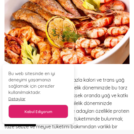
Bu web sitesinde en iyi
deneyimi yaşamanızı
Fast food şeklinde beslenerek fazla kalori ve trans yağ
sağlamak için çerezler
alacağınızı unutmamalı ve hamilelik döneminizde bu tarz
kullanılmaktadır.
beslenmeden kaçınmalısınız. Yüksek oranda yağ ve katkı
Detaylar
maddesi içeren bu gıdaları hamilelik döneminizde
tüketmeniz asla önerilmez. Anne adayları özellikle protein
Kabul Ediyorum
bakımından zengin içerikli besin tüketiminde bulunmalı;
PAYLAŞ
taze sebze ve meyve tüketimi bakımından varlıklı bir