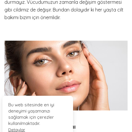
durmayız. Vücudumuzun zamanla değişim göstermesi
gibi cildimiz de değişir. Bundan dolayıdır ki her yaşta cilt
bakımı bizim için önemlidir.
Bu web sitesinde en iyi
deneyimi yaşamanızı
sağlamak için çerezler
kullanılmaktadır.
20’li Yaşlarda Cilt Bakımı
Detaylar