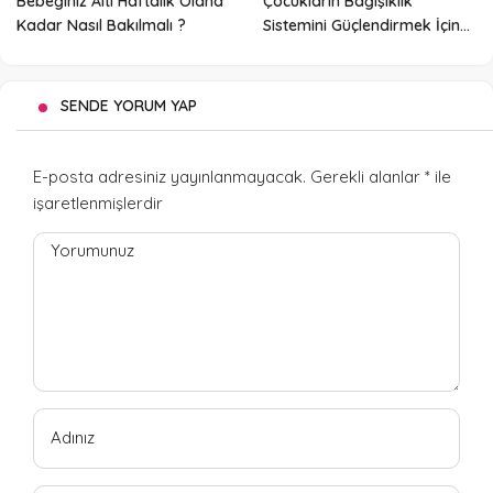
Bebeğiniz Altı Haftalık Olana
Çocukların Bağışıklık
Kadar Nasıl Bakılmalı ?
Sistemini Güçlendirmek İçin
Besinler
SENDE YORUM YAP
E-posta adresiniz yayınlanmayacak.
Gerekli alanlar
*
ile
işaretlenmişlerdir
Yorumunuz
Adınız