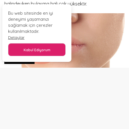
halindeyken bulaşma hali çok yüksektir.
Bu web sitesinde en iyi
deneyimi yaşamanızı
sağlamak için çerezler
kullanılmaktadır.
Detaylar
Kabul Ediyorum
PAYLAŞ
Tam olarak bir tedavisi bulunmamaktadır. Uçukla ilgili bir
durum yaşandığında, uçuk olan kişiden sakınmak ve
kaçınmak gerekebilir. Yakın temas kurmak yerine biraz
daha arayı açmanız önerilir. Bu sayede uçuğun bulaşıcı
etkisine de maruz kalmamış olabilirsiniz. Virüs gibi
bedene girerse eğer, çıkması beklenir. Buna göre de eğer