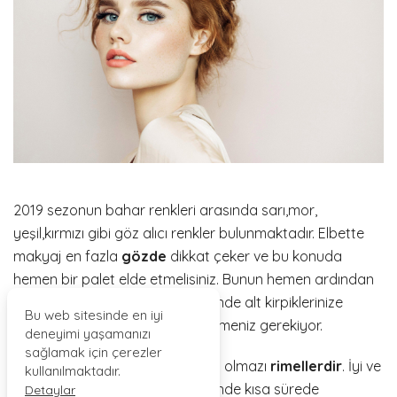
2019 sezonun bahar renkleri arasında sarı,mor,
yeşil,kırmızı gibi göz alıcı renkler bulunmaktadır. Elbette
makyaj en fazla
gözde
dikkat çeker ve bu konuda
hemen bir palet elde etmelisiniz. Bunun hemen ardından
siyah olan göz kaleminiz sayesinde alt kirpiklerinize
Bu web sitesinde en iyi
doğru kuyruklu şekilde çizgi çekmeniz gerekiyor.
deneyimi yaşamanızı
sağlamak için çerezler
Elbette göz makyajının olmazsa olmazı
rimellerdir
. İyi ve
kullanılmaktadır.
dolgunluk veren bir rimel sayesinde kısa sürede
Detaylar