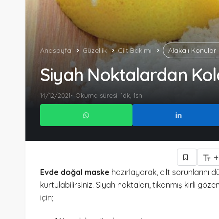
Anasayfa
Güzellik
Cilt Bakımı
Alakalı Konular
Siyah Noktalardan Ko
14/12/2021
Okuma süresi: 1dk, 1sn
+
Evde doğal maske
hazırlayarak, cilt sorunlarını
kurtulabilirsiniz. Siyah noktaları, tıkanmış kirli 
için;