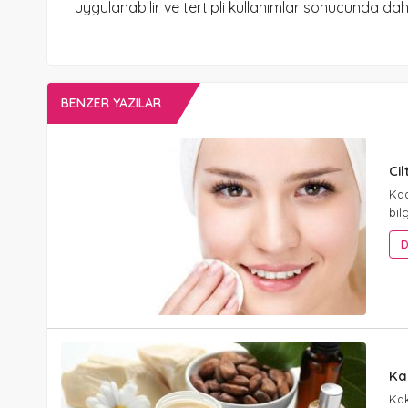
uygulanabilir ve tertipli kullanımlar sonucunda daha
BENZER YAZILAR
Cil
Kad
bil
D
Ka
Kak