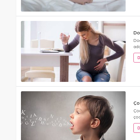
Do
Doğ
ada
D
Ço
Ço
çoc
D