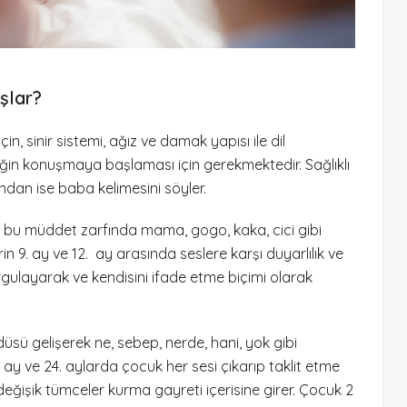
şlar?
n, sinir sistemi, ağız ve damak yapısı ile dil
ğin konuşmaya başlaması için gerekmektedir. Sağlıklı
ından ise baba kelimesini söyler.
çin bu müddet zarfında mama, gogo, kaka, cici gibi
in 9. ay ve 12. ay arasında seslere karşı duyarlılık ve
vurgulayarak ve kendisini ifade etme biçimi olarak
üsü gelişerek ne, sebep, nerde, hani, yok gibi
 ay ve 24. aylarda çocuk her sesi çıkarıp taklit etme
p, değişik tümceler kurma gayreti içerisine girer. Çocuk 2