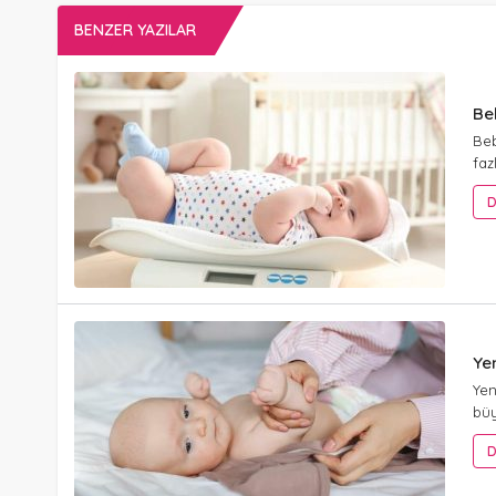
BENZER YAZILAR
Be
Beb
faz
D
Ye
Yen
büy
D