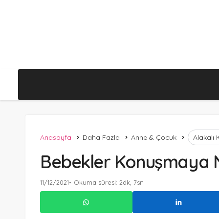
Anasayfa
Daha Fazla
Anne & Çocuk
Alakalı
Bebekler Konuşmaya 
11/12/2021
Okuma süresi: 2dk, 7sn