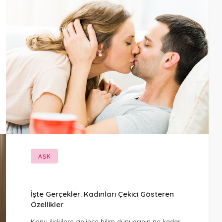
AŞK
İşte Gerçekler: Kadınları Çekici Gösteren
Özellikler
Konu ilişkilere gelince bilim dünyasının ne kadar