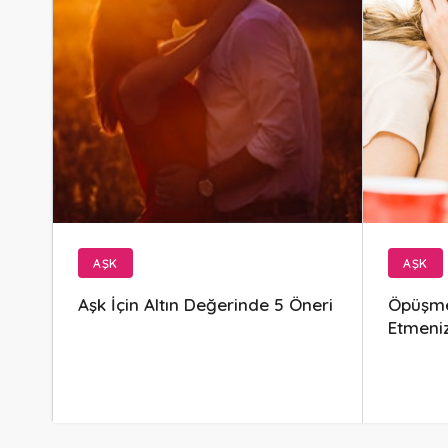
AŞK
AŞK
nı
Aşk İçin Altın Değerinde 5 Öneri
Öpüşme
ın!
Etmeni