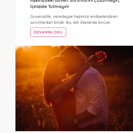
İlişkinizdeki Güven Sorunlarını Çözümleyin,
İçinizide Tutmayın!
Güvensizlik, neredeyse hepimizi endişelendiren
sorunlardan biridir. Bu, ikili ilişkilerde birçok…
DEVAMINI OKU