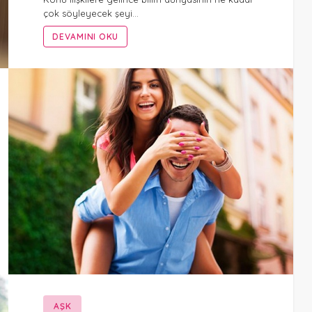
çok söyleyecek şeyi…
DEVAMINI OKU
AŞK