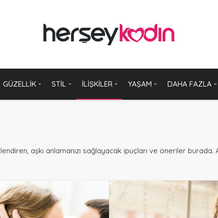
GÜZELLIK
STIL
İLIŞKILER
YAŞAM
DAHA FAZLA
çlendiren, aşkı anlamanızı sağlayacak ipuçları ve öneriler burada.