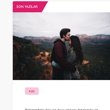
SON YAZILAR
AŞK