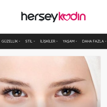
GÜZELLIK
STIL
İLIŞKILER
YAŞAM
DAHA FAZLA