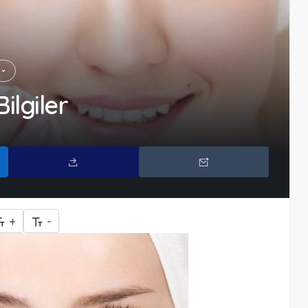
Bilgiler
+
-