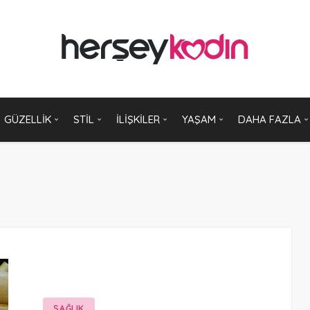
GÜZELLIK
STIL
İLIŞKILER
YAŞAM
DAHA FAZLA
SAĞLIK