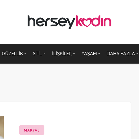
GÜZELLIK
STIL
İLIŞKILER
YAŞAM
DAHA FAZLA
MAKYAJ