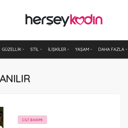
GÜZELLIK
STIL
İLIŞKILER
YAŞAM
DAHA FAZLA
ANILIR
CILT BAKIMI