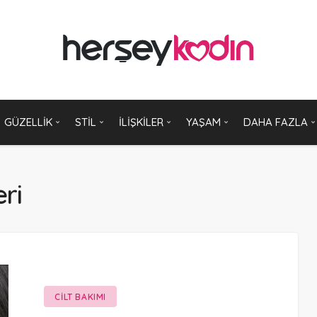
GÜZELLIK
STIL
İLIŞKILER
YAŞAM
DAHA FAZLA
ri
CILT BAKIMI