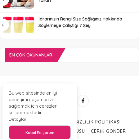
Yolları
İdrarınızın Rengi Size Sağlığınız Hakkında
Söylemeye Çalıştığı 7 Şey
EN ÇOK OKUNANLAR
Bu web sitesinde en iyi
deneyimi yaşamanızı
sağlamak için çerezler
kullanılmaktadır.
Detaylar
HAKKIMIZDA
İLETIŞIM
GIZLILIK POLITIKASI
TRENDLER
YAZAR BAŞVURUSU
İÇERIK GÖNDER
Kabul Ediyorum