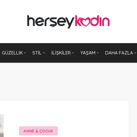
GÜZELLIK
STIL
İLIŞKILER
YAŞAM
DAHA FAZLA
ANNE & ÇOCUK