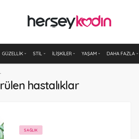
GÜZELLIK
STIL
İLIŞKILER
YAŞAM
DAHA FAZLA
r
rülen hastalıklar
SAĞLIK